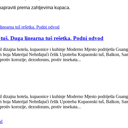
napraviti prema zahtjevima kupaca.
tuš. Duga linearna tuš rešetka. Podni odvod
il dizajna hotela, kupaonice i kuhinje Moderno Mjesto podrijetla Guan
nih boja Materijal Nehrđajući čelik Upotreba Kupaonski tuš, Balkon, S
otiv korozije, dezodorans, protiv insekata...
il dizajna hotela, kupaonice i kuhinje Moderno Mjesto podrijetla Guan
nih boja Materijal Nehrđajući čelik Upotreba Kupaonski tuš, Balkon, S
otiv korozije, dezodorans, protiv insekata...