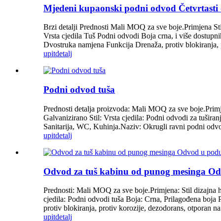
Mjedeni kupaonski podni odvod Četvrtasti 
Brzi detalji Prednosti Mali MOQ za sve boje.Primjena St
Vrsta cjedila Tuš Podni odvodi Boja crna, i više dostup
Dvostruka namjena Funkcija Drenaža, protiv blokiranja, pr
upit
detalj
Podni odvod tuša
Prednosti detalja proizvoda: Mali MOQ za sve boje.Primj
Galvanizirano Stil: Vrsta cjedila: Podni odvodi za tušir
Sanitarija, WC, Kuhinja.Naziv: Okrugli ravni podni odvod
upit
detalj
Odvod za tuš kabinu od punog mesinga O
Prednosti: Mali MOQ za sve boje.Primjena: Stil dizajna 
cjedila: Podni odvodi tuša Boja: Crna, Prilagođena boja
protiv blokiranja, protiv korozije, dezodorans, otporan na
upit
detalj