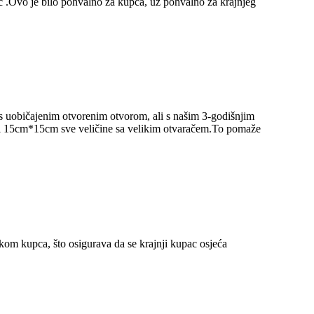
 .Ovo je bilo pohvalno za kupca, uz pohvalno za krajnjeg
s uobičajenim otvorenim otvorom, ali s našim 3-godišnjim
 i 15cm*15cm sve veličine sa velikim otvaračem.To pomaže
m kupca, što osigurava da se krajnji kupac osjeća