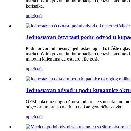
marketinškim povratnim informacijama, razvili smo novi
korisnika.
upit
detalj
Jednostavan četvrtasti podni odvod u kup
Podni odvod od mesinga jednostavnog stila, tržište ugla
marketinškim povratnim informacijama, razvili smo nov
mnogim klijentima da ostvare više posla.
upit
detalj
Jednostavan odvod u podu kupaonice okru
OEM paket, uz dugoročnu suradnju, ne samo da nudimo pa
odgovornim prema marki, a ne kao generičke stavke.
upit
detalj