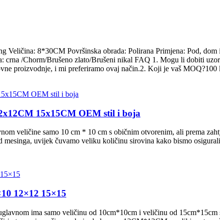
g Veličina: 8*30CM Površinska obrada: Polirana Primjena: Pod, dom i h
crna /Chorm/Brušeno zlato/Brušeni nikal FAQ 1. Mogu li dobiti uzork
ne proizvodnje, i mi preferiramo ovaj način.2. Koji je vaš MOQ?100 ko
12x12CM 15x15CM OEM stil i boja
avnom veličine samo 10 cm * 10 cm s običnim otvorenim, ali prema zahtje
 mesinga, uvijek čuvamo veliku količinu sirovina kako bismo osigurali 
×10 12×12 15×15
šte uglavnom ima samo veličinu od 10cm*10cm i veličinu od 15cm*15cm 