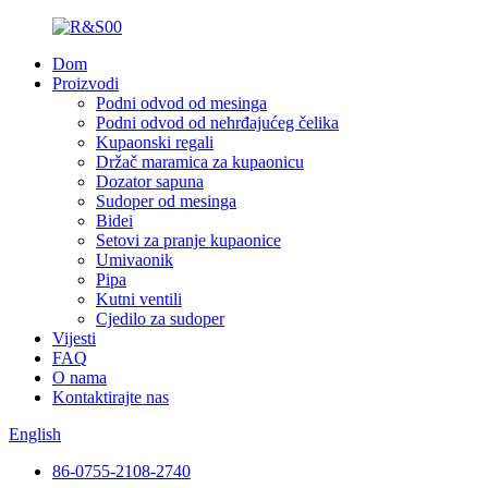
Dom
Proizvodi
Podni odvod od mesinga
Podni odvod od nehrđajućeg čelika
Kupaonski regali
Držač maramica za kupaonicu
Dozator sapuna
Sudoper od mesinga
Bidei
Setovi za pranje kupaonice
Umivaonik
Pipa
Kutni ventili
Cjedilo za sudoper
Vijesti
FAQ
O nama
Kontaktirajte nas
English
86-0755-2108-2740