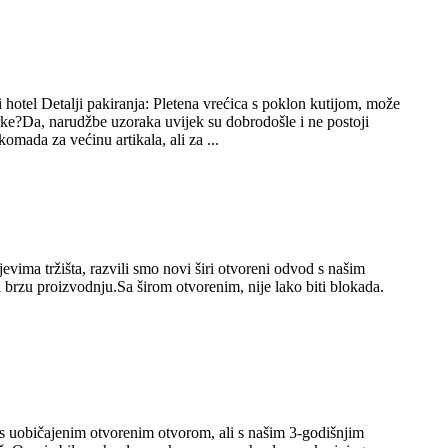
otel Detalji pakiranja: Pletena vrećica s poklon kutijom, može
e?Da, narudžbe uzoraka uvijek su dobrodošle i ne postoji
mada za većinu artikala, ali za ...
vima tržišta, razvili smo novi širi otvoreni odvod s našim
brzu proizvodnju.Sa širom otvorenim, nije lako biti blokada.
s uobičajenim otvorenim otvorom, ali s našim 3-godišnjim