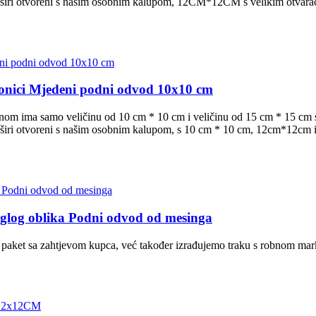
 širi otvoreni s našim osobnim kalupom, 12CM*12CM s velikim otvarač
aonici Mjedeni podni odvod 10x10 cm
vnom ima samo veličinu od 10 cm * 10 cm i veličinu od 15 cm * 15 cm 
i širi otvoreni s našim osobnim kalupom, s 10 cm * 10 cm, 12cm*12cm
glog oblika Podni odvod od mesinga
ket sa zahtjevom kupca, već također izrađujemo traku s robnom marko