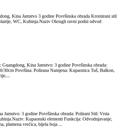
gdong, Kina Jamstvo 3 godine Površinska obrada Kromirani stil
anitarije, WC, Kuhinja.Naziv Okrugli ravni podni odvod
la: Guangdong, Kina Jamstvo: 3 godine Površinska obrada:
 15/20/30cm Površina: Polirana Namjena: Kupaonica Tuš, Balkon,
je,...
 Jamstvo: 3 godine Površinska obrada: Polirani Stil: Vrsta
 Kuhinja.Naziv: Kupaonski elementi Funkcija: Odvodnjavanje,
, platnena vrećica, bijela boja ...