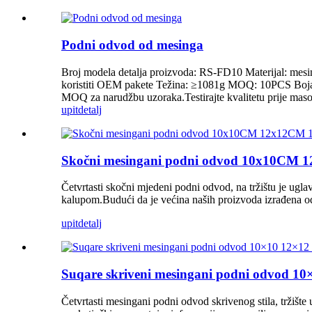
Podni odvod od mesinga
Broj modela detalja proizvoda: RS-FD10 Materijal: mesin
koristiti OEM pakete Težina: ≥1081g MOQ: 10PCS Boja: 
MOQ za narudžbu uzoraka.Testirajte kvalitetu prije masov
upit
detalj
Skočni mesingani podni odvod 10x10CM 
Četvrtasti skočni mjedeni podni odvod, na tržištu je ugl
kalupom.Budući da je većina naših proizvoda izrađena od
upit
detalj
Suqare skriveni mesingani podni odvod 10
Četvrtasti mesingani podni odvod skrivenog stila, trži