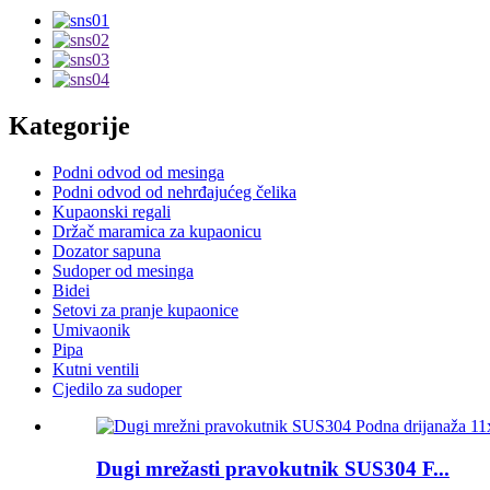
Kategorije
Podni odvod od mesinga
Podni odvod od nehrđajućeg čelika
Kupaonski regali
Držač maramica za kupaonicu
Dozator sapuna
Sudoper od mesinga
Bidei
Setovi za pranje kupaonice
Umivaonik
Pipa
Kutni ventili
Cjedilo za sudoper
Dugi mrežasti pravokutnik SUS304 F...