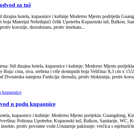
odvod za tuš
il dizajna hotela, kupaonice i kuhinje Moderno Mjesto podrijetla Guan
nih boja Materijal Nehrđajući čelik Upotreba Kupaonski tuš, Balkon, S
otiv korozije, dezodorans, protiv insekata...
ena: Stil dizajna hotela, kupaonice i kuhinje: Moderno Mjesto porijek
anje Boja: crna, siva, srebrna i više dostupnih boja Veličina: 8,3 cm x
 Dvostruka namjena Funkcija: drenaža, protiv blokiranja, protiv korozi
dvod u podu kupaonice
hotela, kupaonice i kuhinje: Moderno Mjesto porijekla: Guangdong, Kina
 Površina: Polirana Upotreba: Kupaonski tuš, Balkon, Sanitarije, WC,
 insekte, protiv povratne vode.Unutarnje pakiranje: vrećica s mjehurićima