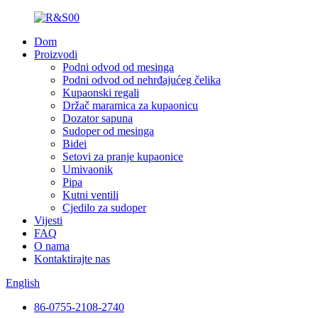
Dom
Proizvodi
Podni odvod od mesinga
Podni odvod od nehrđajućeg čelika
Kupaonski regali
Držač maramica za kupaonicu
Dozator sapuna
Sudoper od mesinga
Bidei
Setovi za pranje kupaonice
Umivaonik
Pipa
Kutni ventili
Cjedilo za sudoper
Vijesti
FAQ
O nama
Kontaktirajte nas
English
86-0755-2108-2740