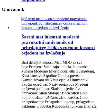
Umivaonik
Šareni mat luksuzni moderni
pravokutni umivaonik od
nehrđajućeg čelika s ručnom kosom i
ocjedom na izvlačenje
Brzi detalji Prednosti Mali MOQ za sve
boje.Primjena Stil dizajna hotela, kupaonica i
kuhinja Moderno Mjesto podrijetla Guangdong,
Kina Jamstvo 3 godine Obrada površine
Galvanizovani stil Vrsta cjedila Umivaonik
Skočni ocjeđivač Naziv proizvoda Mjedeni
preljevni poklopac Skočni ocjeđivač za
umivaonik Sifon Sudoper Boca Sifon Boja
Polirano zlato, ružičasto zlato, srebro, Crno
prilagođavanje Prilagođeni logotip, prilagođeno
pakiranje.Upotreba Kupaonska funkcija Drenaža