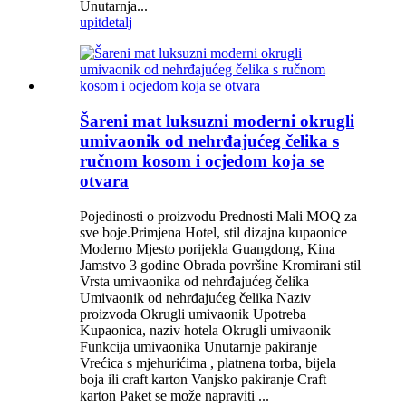
Unutarnja...
upit
detalj
Šareni mat luksuzni moderni okrugli
umivaonik od nehrđajućeg čelika s
ručnom kosom i ocjedom koja se
otvara
Pojedinosti o proizvodu Prednosti Mali MOQ za
sve boje.Primjena Hotel, stil dizajna kupaonice
Moderno Mjesto porijekla Guangdong, Kina
Jamstvo 3 godine Obrada površine Kromirani stil
Vrsta umivaonika od nehrđajućeg čelika
Umivaonik od nehrđajućeg čelika Naziv
proizvoda Okrugli umivaonik Upotreba
Kupaonica, naziv hotela Okrugli umivaonik
Funkcija umivaonika Unutarnje pakiranje
Vrećica s mjehurićima , platnena torba, bijela
boja ili craft karton Vanjsko pakiranje Craft
karton Paket se može napraviti ...