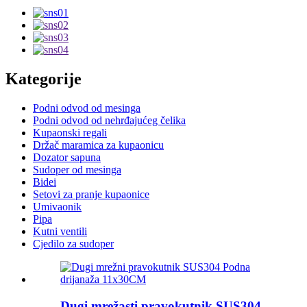
Kategorije
Podni odvod od mesinga
Podni odvod od nehrđajućeg čelika
Kupaonski regali
Držač maramica za kupaonicu
Dozator sapuna
Sudoper od mesinga
Bidei
Setovi za pranje kupaonice
Umivaonik
Pipa
Kutni ventili
Cjedilo za sudoper
Dugi mrežasti pravokutnik SUS304