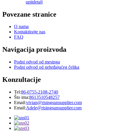
upit
detalj
Povezane stranice
O nama
Kontaktirajte nas
FAQ
Navigacija proizvoda
Podni odvod od mesinga
Podni odvod od nehrđajućeg čelika
Konzultacije
Tel:
86-0755-2108-2740
Što ima:
8613510548257
Email:
vivian@risingsunsupplier.com
Email:
Adele@risingsunsupplier.com